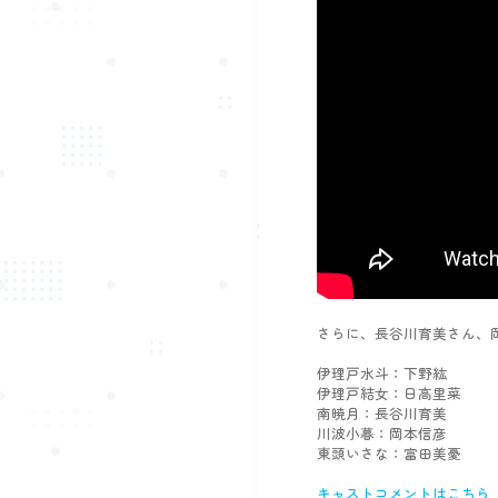
さらに、長谷川育美さん、
伊理戸水斗：下野紘
伊理戸結女：日高里菜
南暁月：長谷川育美
川波小暮：岡本信彦
東頭いさな：富田美憂
キャストコメントはこちら